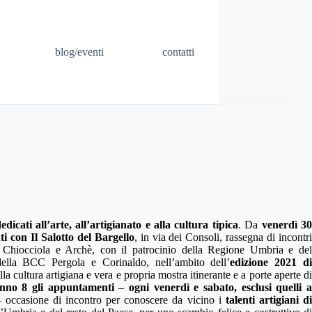
blog/eventi
contatti
dicati all’arte, all’artigianato e alla cultura tipica
. Da
venerdì 3
i con Il Salotto del Bargello
, in via dei Consoli, rassegna di incontr
 Chiocciola e Archè, con il patrocinio della Regione Umbria e del
lla BCC Pergola e Corinaldo, nell’ambito dell’
edizione 2021 d
lla cultura artigiana e vera e propria mostra itinerante e a porte aperte di
anno 8 gli appuntamenti
–
ogni venerdì e sabato, esclusi quelli 
– occasione di incontro per conoscere da vicino i
talenti artigiani d