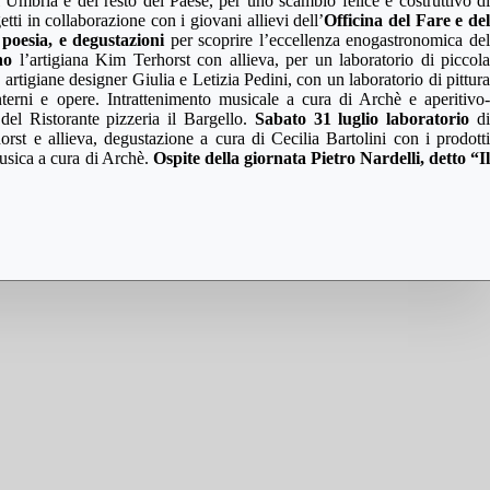
ll’Umbria e del resto del Paese, per uno scambio felice e costruttivo d
tti in collaborazione con i giovani allievi dell’
Officina del Fare e de
 poesia, e degustazioni
per scoprire l’eccellenza enogastronomica de
nno
l’artigiana Kim Terhorst con allieva, per un laboratorio di piccola
e artigiane designer Giulia e Letizia Pedini, con un laboratorio di pittura
nterni e opere. Intrattenimento musicale a cura di Archè e aperitivo-
del Ristorante pizzeria il Bargello.
Sabato 31 luglio laboratorio
d
horst e allieva, degustazione a cura di Cecilia Bartolini con i prodotti
musica a cura di Archè.
Ospite della giornata Pietro Nardelli, detto “I