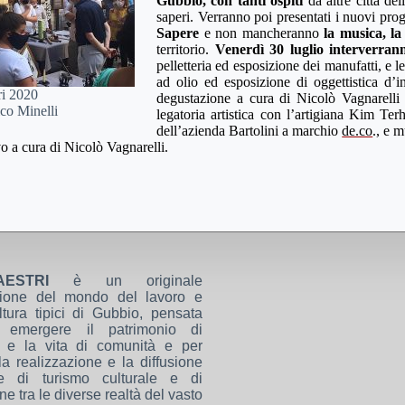
Gubbio, con tanti ospiti
da altre città de
saperi. Verranno poi presentati i nuovi proge
Sapere
e non mancheranno
la musica, la
territorio.
Venerdì 30 luglio interverra
pelletteria ed esposizione dei manufatti, e l
ad olio ed esposizione di oggettistica d’i
ri 2020
degustazione a cura di Nicolò Vagnarelli 
co Minelli
legatoria artistica con l’artigiana Kim Ter
dell’azienda Bartolini a marchio
de.co
., e 
ivo a cura di Nicolò Vagnarelli.
AESTRI
è un originale
zione del mondo del lavoro e
ltura tipici di Gubbio, pensata
 emergere il patrimonio di
a e la vita di comunità e per
 la realizzazione e la diffusione
e di turismo culturale e di
ne tra le diverse realtà del vasto