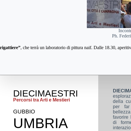
Incont
Ph. Federi
rigattiere”
, che terrà un laboratorio di pittura naif. Dalle 18.30, aperit
DIECIMAESTRI
DIECIM
esplora
Percorsi tra Arti e Mestieri
della cu
per far
GUBBIO
bellezz
favorire
UMBRIA
di form
interazio